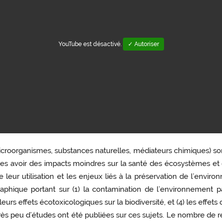
YouTube est désactivé.
✓ Autoriser
icroorganismes, substances naturelles, médiateurs chimiques) so
ées avoir des impacts moindres sur la santé des écosystèmes et 
leur utilisation et les enjeux liés à la préservation de l’envi
graphique portant sur (1) la contamination de l’environnement pa
eurs effets écotoxicologiques sur la biodiversité, et (4) les effet
rès peu d’études ont été publiées sur ces sujets. Le nombre de r