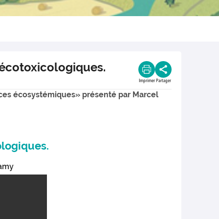
 écotoxicologiques.
Imprimer
Partager
vices écosystémiques» présenté par Marcel
ologiques.
Mamy