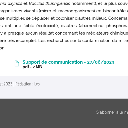
ia axyridis
et
Bacillus thuringiensis
notamment), et le plus souve
on d’organismes vivants (micro et macroorganismes) en biocontrôl
 se multiplier, se déplacer et coloniser d’autres milieux. Concerna
les ont une faible écotoxicité, d’autres (abamectine, phosphon
n’y a presque aucun résultat concernant les médiateurs chimiques.
véré très incomplet. Les recherches sur la contamination du milieu
on.
Support de communication - 27/06/2023
pdf - 2 MB
let 2023 | Rédaction : Lvo
S'abonner à la ma