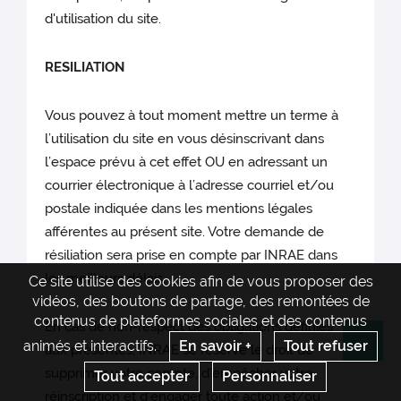
d'utilisation du site.
RESILIATION
Vous pouvez à tout moment mettre un terme à
l’utilisation du site en vous désinscrivant dans
l’espace prévu à cet effet OU en adressant un
courrier électronique à l’adresse courriel et/ou
postale indiquée dans les mentions légales
afférentes au présent site. Votre demande de
résiliation sera prise en compte par INRAE dans
les meilleurs délais.
Ce site utilise des cookies afin de vous proposer des
vidéos, des boutons de partage, des remontées de
contenus de plateformes sociales et des contenus
En cas de non-respect des obligations définies
animés et interactifs.
En savoir +
Tout refuser
aux présentes, INRAE se réserve le droit de
Re
supprimer votre compte, d’empêcher votre
Tout accepter
Personnaliser
réinscription et d’engager toute action et/ou